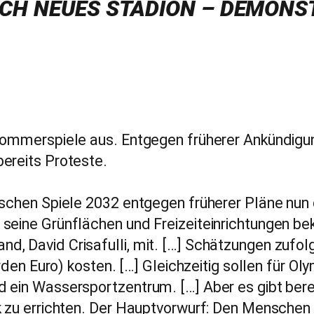
OCH NEUES STADION – DEMONS
 Sommerspiele aus. Entgegen früherer Ankündigu
ereits Proteste.
ischen Spiele 2032 entgegen früherer Pläne nun
seine Grünflächen und Freizeiteinrichtungen beka
, David Crisafulli, mit. […] Schätzungen zufolge
iarden Euro) kosten. […] Gleichzeitig sollen für
 ein Wassersportzentrum. […] Aber es gibt berei
rk zu errichten. Der Hauptvorwurf: Den Mensche