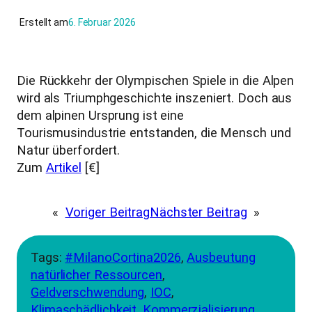
Erstellt am
6. Februar 2026
Die Rückkehr der Olympischen Spiele in die Alpen
wird als Triumphgeschichte inszeniert. Doch aus
dem alpinen Ursprung ist eine
Tourismusindustrie entstanden, die Mensch und
Natur überfordert.
Zum
Artikel
[€]
«
Voriger Beitrag
Nächster Beitrag
»
Tags:
#MilanoCortina2026
, 
Ausbeutung
natürlicher Ressourcen
, 
Geldverschwendung
, 
IOC
, 
Klimaschädlichkeit
, 
Kommerzialisierung
, 