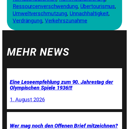
Ressourcenverschwendung
, 
Übertourismus
, 
Umweltverschmutzung
, 
Unnachhaltigkeit
, 
Verdrängung
, 
Verkehrszunahme
MEHR NEWS
Eine Leseempfehlung zum 90. Jahrestag der
Olympischen Spiele 1936!!!
1. August 2026
Wer mag noch den Offenen Brief mitzeichnen?