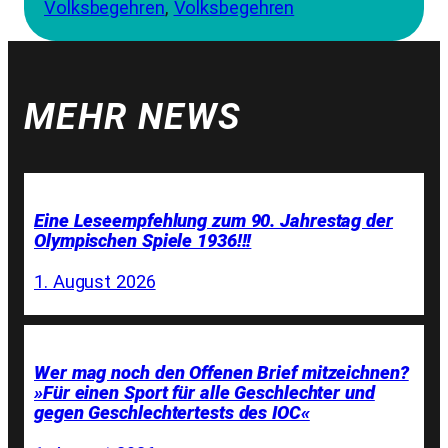
Volksbegehren
, 
Volksbegehren
MEHR NEWS
Eine Leseempfehlung zum 90. Jahrestag der
Olympischen Spiele 1936!!!
1. August 2026
Wer mag noch den Offenen Brief mitzeichnen?
»Für einen Sport für alle Geschlechter und
gegen Geschlechtertests des IOC«