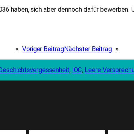
36 haben, sich aber dennoch dafür bewerben. Unkl
«
Voriger Beitrag
Nächster Beitrag
»
Geschichtsvergessenheit
, 
IOC
, 
Leere Versprech