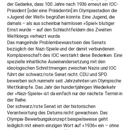
der Gedanke, dass 100 Jahre nach 1936 erneut ein IOC-
Präsident [oder eine Präsidentin] im Olympiastadion die
»Jugend der Welt« begrüßen könnte. Eine Jugend, die
damals – als aus scheinbar harmlosen »Spiel« blutiger
Ernst wurde – auf den Schlachtfeldern des Zweiten
Weltkriegs verheizt wurde.
Das mangelnde Problembewusstsein des Senats
bezüglich der Nazi-Spiele und der damit verbundenen
Komplizenschaft des IOC verstärkt diese Bedenken. Eine
spezielle inhaltliche Auseinandersetzung mit den
ideologischen Schnittmengen zwischen Nazis und IOC
führt der schwarz/rote Senat nicht. CDU und SPD
bewerben sich nunmehr seit Jahrzehnten um Olympische
Wettkämpfe. Das Jahr der hundertjährigen Wiederkehr
der »Nazi-Spiele« ist da einfach nur der nächste Termin in
der Reihe.
Der schwarz/rote Senat ist der historischen
Verantwortung des Datums nicht gewachsen. Das
Olympia-Bewerbungskonzept beispielsweise geht
lediglich mit einem einzigen Wort auf »1936« ein – ohne