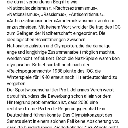
die damit verbundenen Begriffe wie
»Nationalsozialismus«, »Rechtsextremismus«,
»Nationalismus«, »Rassismus«, »Antisemitismus«,
»Antisozialismus« oder »Antidemokratismus« auch nur
anzuschneiden. Mit keinem Wort wird der Beitrag des IOC
zum Gelingen der Naziherrschaft eingeordnet. Die
ideologischen Schnittmengen zwischen
Nationalsozialisten und Olympisten, die die damalige
enge und langjährige Zusammenarbeit möglich machte,
werden nicht reflektiert. Doch die Nazi-Spiele waren kein
olympischer Betriebsunfall: noch nach der
»Reichspogromnacht« 1938 plante das IOC, die
Winterspiele für 1940 erneut nach Hitlerdeutschland zu
vergeben.
Der Sportwissenschaftler Prof. Johannes Verch weist
darauf hin, »dass die Bewerbung schon allein vor dem
Hintergrund problematisch ist, dass 2036 eine
rechtsextreme Partei die Regierungsgeschäfte in
Deutschland führen könnte. Das Olympiakonzept des
Senats sieht in einem solchen Fall keine Absicherung vor,
dass die hundertjährige Wiederkehr der Nazi-Spiele nicht