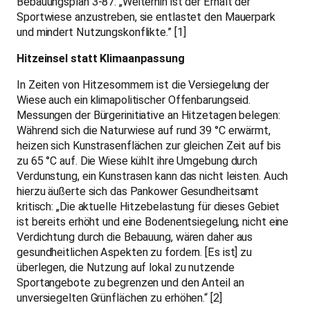
Bebauungsplan 3-87: „Weiterhin ist der Erhalt der
Sportwiese anzustreben, sie entlastet den Mauerpark
und mindert Nutzungskonflikte.” [1]
Hitzeinsel statt Klimaanpassung
In Zeiten von Hitzesommern ist die Versiegelung der
Wiese auch ein klimapolitischer Offenbarungseid.
Messungen der Bürgerinitiative an Hitzetagen belegen:
Während sich die Naturwiese auf rund 39 °C erwärmt,
heizen sich Kunstrasenflächen zur gleichen Zeit auf bis
zu 65 °C auf. Die Wiese kühlt ihre Umgebung durch
Verdunstung, ein Kunstrasen kann das nicht leisten. Auch
hierzu äußerte sich das Pankower Gesundheitsamt
kritisch: „Die aktuelle Hitzebelastung für dieses Gebiet
ist bereits erhöht und eine Bodenentsiegelung, nicht eine
Verdichtung durch die Bebauung, wären daher aus
gesundheitlichen Aspekten zu fordern. [Es ist] zu
überlegen, die Nutzung auf lokal zu nutzende
Sportangebote zu begrenzen und den Anteil an
unversiegelten Grünflächen zu erhöhen.“ [2]