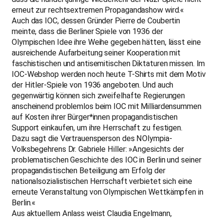
erneut zur rechtsextremen Propagandashow wird.«
Auch das IOC, dessen Gründer Pierre de Coubertin
meinte, dass die Berliner Spiele von 1936 der
Olympischen Idee ihre Weihe gegeben hätten, lässt eine
ausreichende Aufarbeitung seiner Kooperation mit
faschistischen und antisemitischen Diktaturen missen. Im
IOC-Webshop werden noch heute T-Shirts mit dem Motiv
der Hitler-Spiele von 1936 angeboten. Und auch
gegenwärtig können sich zweifelhafte Regierungen
anscheinend problemlos beim IOC mit Milliardensummen
auf Kosten ihrer Bürger*innen propagandistischen
Support einkaufen, um ihre Herrschaft zu festigen.
Dazu sagt die Vertrauensperson des NOlympia-
Volksbegehrens Dr. Gabriele Hiller: »Angesichts der
problematischen Geschichte des IOC in Berlin und seiner
propagandistischen Beteiligung am Erfolg der
nationalsozialistischen Herrschaft verbietet sich eine
erneute Veranstaltung von Olympischen Wettkämpfen in
Berlin.«
Aus aktuellem Anlass weist Claudia Engelmann,